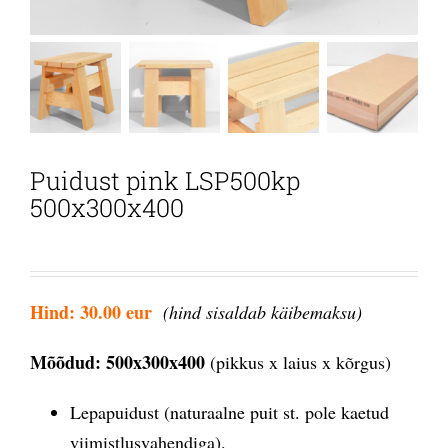
Puidust pink LSP500kp
500x300x400
Hind: 30.00 eur
(hind sisaldab käibemaksu)
Mõõdud: 500x300x400
(pikkus x laius x kõrgus)
Lepapuidust (naturaalne puit st. pole kaetud
viimistlusvahendiga).