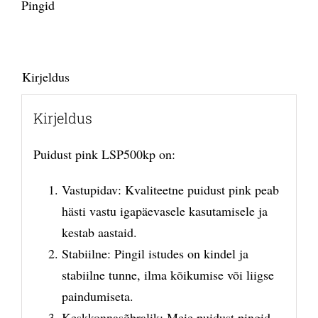
Pingid
Kirjeldus
Kirjeldus
Puidust pink LSP500kp on:
Vastupidav: Kvaliteetne puidust pink peab
hästi vastu igapäevasele kasutamisele ja
kestab aastaid.
Stabiilne: Pingil istudes on kindel ja
stabiilne tunne, ilma kõikumise või liigse
paindumiseta.
Keskkonnasõbralik: Meie puidust pingid