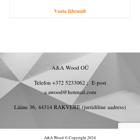
Vaata lähemalt
A&A Wood OÜ
Telefon +372 5233062 ; E-post
a.awood@hotmail.com
Lääne 36, 44314 RAKVERE (juriidiline aadress)
A&A Wood © Copyright 2024