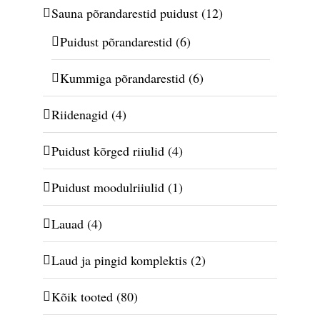
Sauna põrandarestid puidust
(12)
Puidust põrandarestid
(6)
Kummiga põrandarestid
(6)
Riidenagid
(4)
Puidust kõrged riiulid
(4)
Puidust moodulriiulid
(1)
Lauad
(4)
Laud ja pingid komplektis
(2)
Kõik tooted
(80)