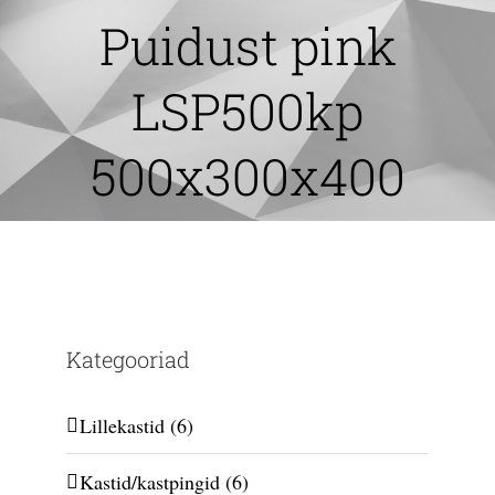
Skip
Puidust pink
to
content
LSP500kp
500x300x400
Kategooriad
Lillekastid
(6)
Kastid/kastpingid
(6)