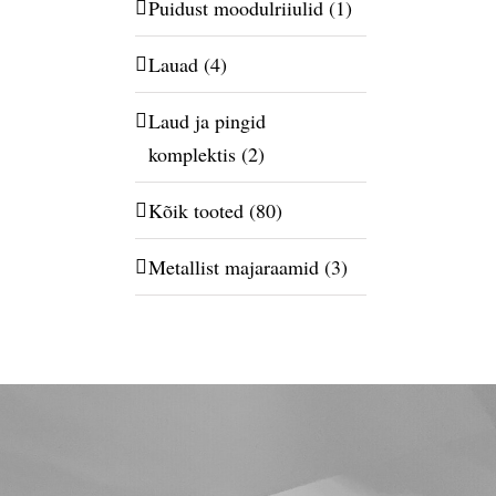
Puidust moodulriiulid
(1)
Lauad
(4)
Laud ja pingid
komplektis
(2)
Kõik tooted
(80)
Metallist majaraamid
(3)