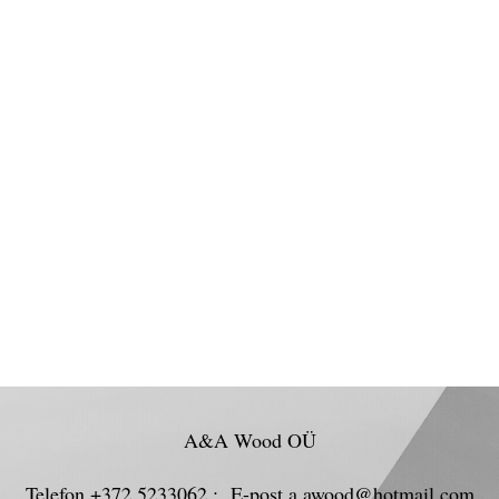
A&A Wood OÜ
Telefon +372 5233062 ; E-post a.awood@hotmail.com