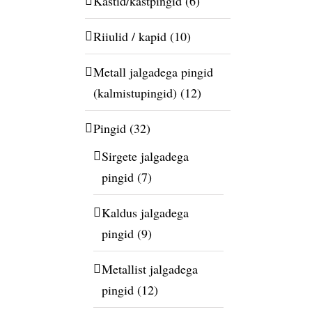
Kastid/kastpingid
(6)
Riiulid / kapid
(10)
Metall jalgadega pingid
(kalmistupingid)
(12)
Pingid
(32)
Sirgete jalgadega
pingid
(7)
Kaldus jalgadega
pingid
(9)
Metallist jalgadega
pingid
(12)