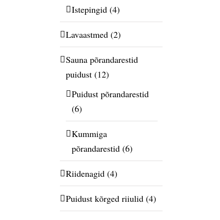
Istepingid
(4)
Lavaastmed
(2)
Sauna põrandarestid
puidust
(12)
Puidust põrandarestid
(6)
Kummiga
põrandarestid
(6)
Riidenagid
(4)
Puidust kõrged riiulid
(4)