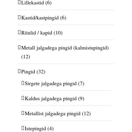
Lillekastid
(6)
Kastid/kastpingid
(6)
Riiulid / kapid
(10)
Metall jalgadega pingid (kalmistupingid)
(12)
Pingid
(32)
Sirgete jalgadega pingid
(7)
Kaldus jalgadega pingid
(9)
Metallist jalgadega pingid
(12)
Istepingid
(4)