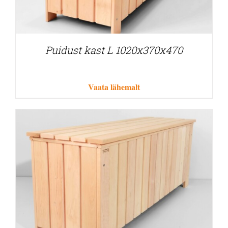
Puidust kast L 1020x370x470
Vaata lähemalt