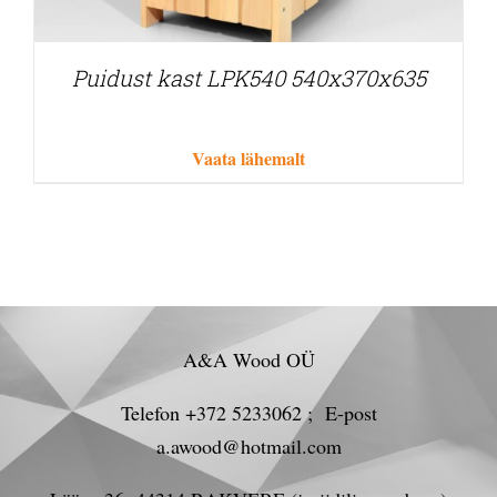
Puidust kast LPK540 540x370x635
Vaata lähemalt
A&A Wood OÜ
Telefon +372 5233062 ; E-post
a.awood@hotmail.com