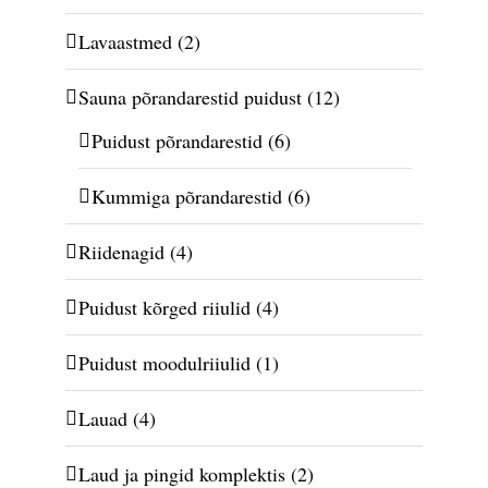
Lavaastmed
(2)
Sauna põrandarestid puidust
(12)
Puidust põrandarestid
(6)
Kummiga põrandarestid
(6)
Riidenagid
(4)
Puidust kõrged riiulid
(4)
Puidust moodulriiulid
(1)
Lauad
(4)
Laud ja pingid komplektis
(2)