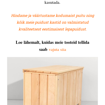
kasutada.
Hindame ja väärtustame kodumaist puitu ning
kõik meie puidust kastid on valmistatud
kvaliteetsest eestimaisest lepapuidust.
Loe lähemalt, kuidas meie tooteid tellida
saab
vajuta siia