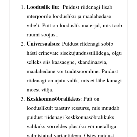
Looduslik ilu
: Puidust riidenagi lisab
interjöörile loodusliku ja maalähedase
vibe’i. Puit on looduslik materjal, mis toob
ruumi soojust.
Universaalsus
: Puidust riidenagi sobib
hästi erinevate sisekujundusstiilidega, olgu
selleks siis kaasaegne, skandinaavia,
maalähedane või traditsiooniline. Puidust
riidenagi on ajatu valik, mis ei lähe kunagi
moest välja.
Keskkonnasõbralikkus
: Puit on
looduslikult taastuv ressurss, mis muudab
puidust riidenagi keskkonnasõbralikuks
valikuks võrreldes plastiku või metalliga
valmistatud variantidega. Ostes puidust