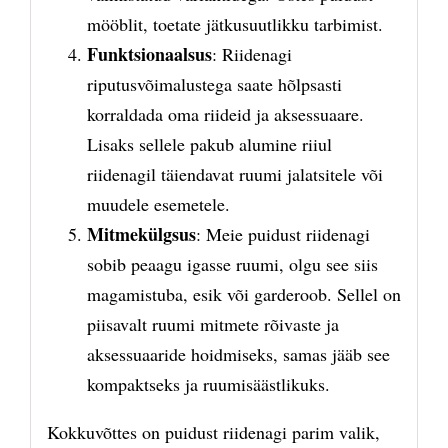
mööblit, toetate jätkusuutlikku tarbimist.
Funktsionaalsus
: Riidenagi
riputusvõimalustega saate hõlpsasti
korraldada oma riideid ja aksessuaare.
Lisaks sellele pakub alumine riiul
riidenagil täiendavat ruumi jalatsitele või
muudele esemetele.
Mitmekülgsus
: Meie puidust riidenagi
sobib peaagu igasse ruumi, olgu see siis
magamistuba, esik või garderoob. Sellel on
piisavalt ruumi mitmete rõivaste ja
aksessuaaride hoidmiseks, samas jääb see
kompaktseks ja ruumisäästlikuks.
Kokkuvõttes on puidust riidenagi parim valik,