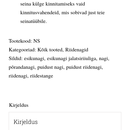
seina külge kinnitamiseks vaid
kinnitusvahendeid, mis sobivad just teie
seinatüübile.
Tootekood:
NS
Kategooriad:
Kõik tooted
,
Riidenagid
Sildid:
esikunagi
,
esikunagi jalatsiriiuliga
,
nagi
,
põrandanagi
,
puidust nagi
,
puidust riidenagi
,
riidenagi
,
riidestange
Kirjeldus
Kirjeldus