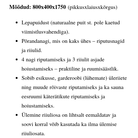
Mõõdud: 800x400x1750
(pikkusxlaiusxkõrgus)
Lepapuidust (naturaalne puit st. pole kaetud
viimistlusvahendiga).
Põrandanagi, mis on kaks ühes – riputusnagid
ja riiulid.
4 nagi riputamiseks ja 3 riiulit asjade
hoiustamiseks – praktiline ja ruumisäästlik.
Sobib esikusse, garderoobi (lühemate) üleriiete
ning muude rõivaste riputamiseks ja ka sauna
eesruumi käterätikute riputamiseks ja
hoiustamiseks.
Ülemine riiuliosa on lihtsalt eemaldatav ja
soovi korral võib kasutada ka ilma ülemise
riiuliosata.