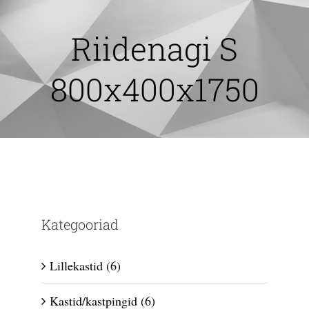
Skip
to
Riidenagi S
content
800x400x1750
Kategooriad
Lillekastid
(6)
Kastid/kastpingid
(6)