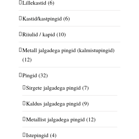
Lillekastid
(6)
Kastid/kastpingid
(6)
Riiulid / kapid
(10)
Metall jalgadega pingid (kalmistupingid)
(12)
Pingid
(32)
Sirgete jalgadega pingid
(7)
Kaldus jalgadega pingid
(9)
Metallist jalgadega pingid
(12)
Istepingid
(4)