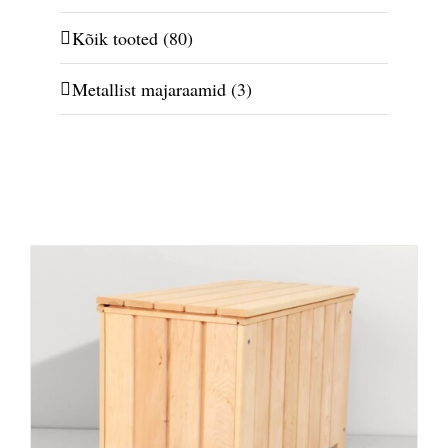
Kõik tooted
(80)
Metallist majaraamid
(3)