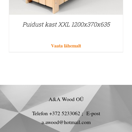
Puidust kast XXL 1200x370x635
Vaata lähemalt
A&A Wood OÜ
Telefon +372 5233062 ; E-post
a.awood@hotmail.com