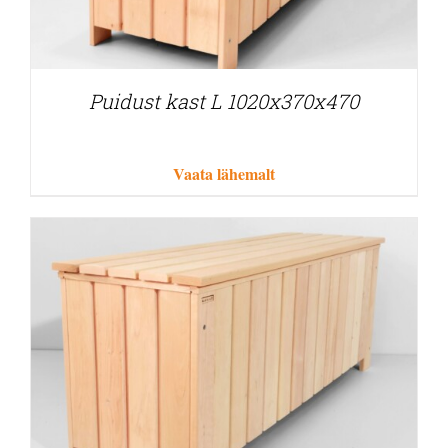
Puidust kast L 1020x370x470
Vaata lähemalt