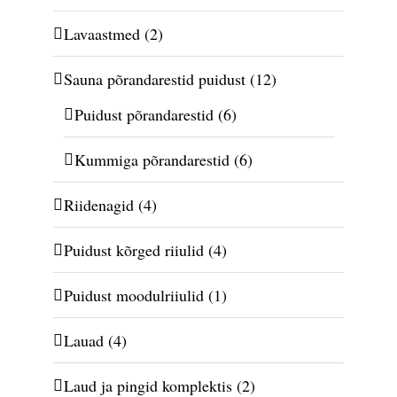
Lavaastmed
(2)
Sauna põrandarestid puidust
(12)
Puidust põrandarestid
(6)
Kummiga põrandarestid
(6)
Riidenagid
(4)
Puidust kõrged riiulid
(4)
Puidust moodulriiulid
(1)
Lauad
(4)
Laud ja pingid komplektis
(2)