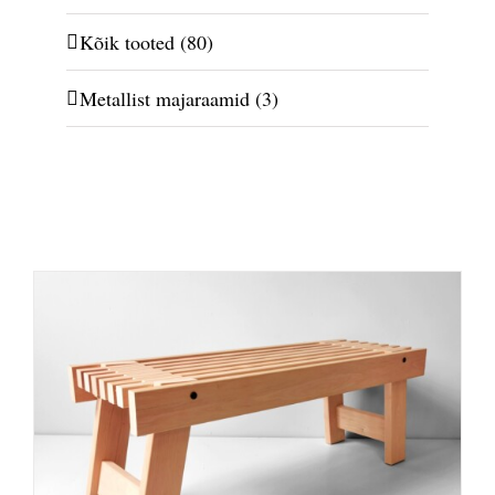
Kõik tooted
(80)
Metallist majaraamid
(3)