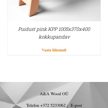
Puidust pink KPP 1005x370x400
kokkupandav
Vaata lähemalt
A&A Wood OÜ
Telefon +372 5233062 ; E-post