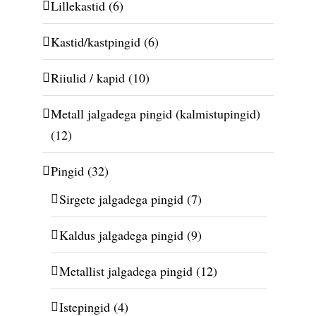
Lillekastid
(6)
Kastid/kastpingid
(6)
Riiulid / kapid
(10)
Metall jalgadega pingid (kalmistupingid)
(12)
Pingid
(32)
Sirgete jalgadega pingid
(7)
Kaldus jalgadega pingid
(9)
Metallist jalgadega pingid
(12)
Istepingid
(4)