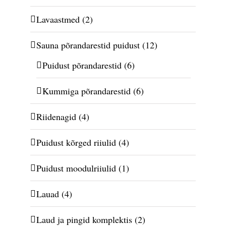
Lavaastmed
(2)
Sauna põrandarestid puidust
(12)
Puidust põrandarestid
(6)
Kummiga põrandarestid
(6)
Riidenagid
(4)
Puidust kõrged riiulid
(4)
Puidust moodulriiulid
(1)
Lauad
(4)
Laud ja pingid komplektis
(2)