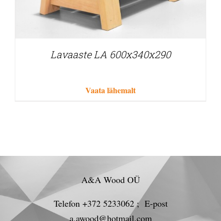
Lavaaste LA 600x340x290
Vaata lähemalt
A&A Wood OÜ
Telefon +372 5233062 ; E-post
a.awood@hotmail.com