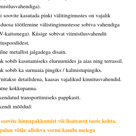
imistlusvahendiga).
i soovite kasutada pinki välitingimustes on vajalik
iduosa töötlemine välistingimustesse sobiva vahendiga
V-kaitsmega). Küsige sobivat viimistlusvahendit
ituspoodidest.
ilne metallist jalgadega disain.
nk sobib kasutamiseks eluruumides ja aias ning terrassil.
nk sobib ka surnuaia pingiks / kalmistupingiks.
rnitakse detailidena, kaasas vajalikud kinnitusvahendid.
htne kokkupanna.
kendatud transportimiseks pappkasti.
kendi mõõdud:
 soovite hinnapakkumist või lisateavet toote kohta,
s palun võtke alloleva vormi kaudu meiega