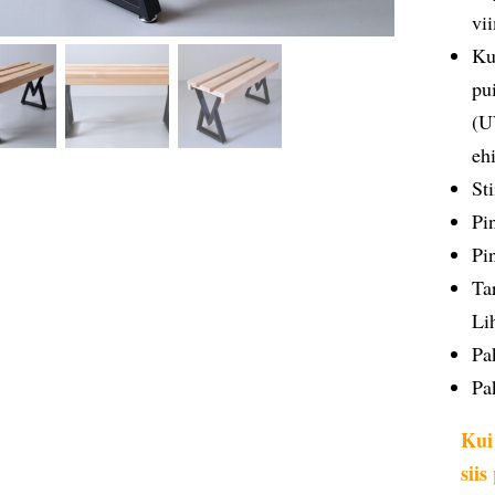
vi
Ku
pu
(U
eh
Sti
Pi
Pi
Ta
Li
Pa
Pa
Kui
sii