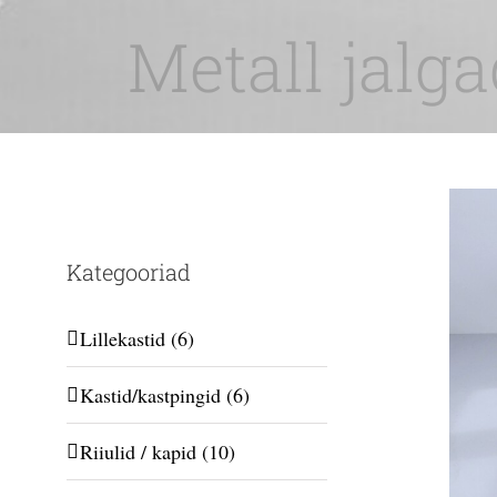
Skip
Metall jalg
to
content
Kategooriad
Lillekastid
(6)
Kastid/kastpingid
(6)
Riiulid / kapid
(10)