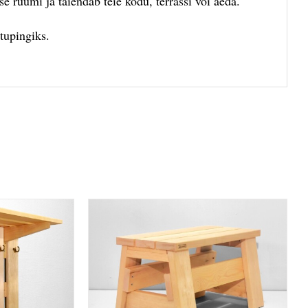
e ruumi ja täiendab teie kodu, terrassi või aeda.
tupingiks.