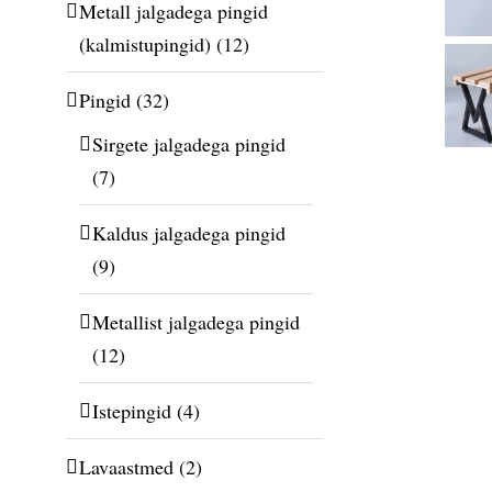
Metall jalgadega pingid
(kalmistupingid)
(12)
Pingid
(32)
Sirgete jalgadega pingid
(7)
Kaldus jalgadega pingid
(9)
Metallist jalgadega pingid
(12)
Istepingid
(4)
Lavaastmed
(2)