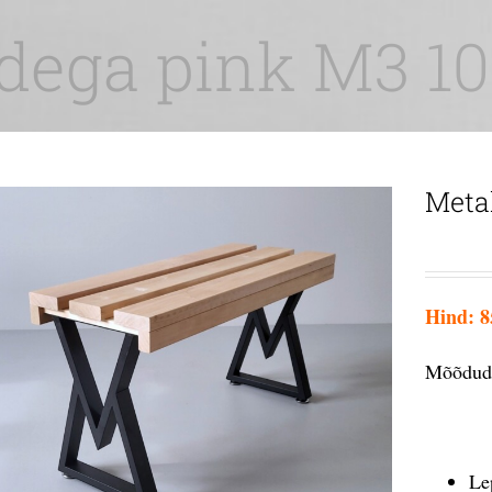
adega pink M3 
Meta
Hind: 8
Mõõdud:
Le