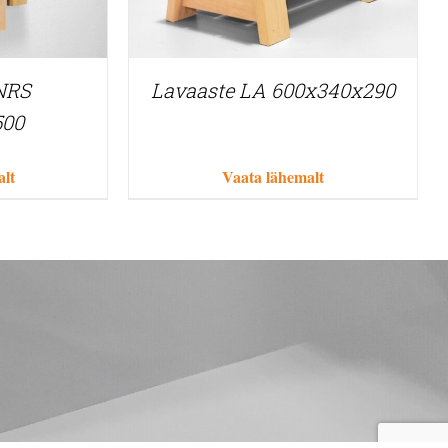
 NRS
Lavaaste LA 600x340x290
500
alt
Vaata lähemalt