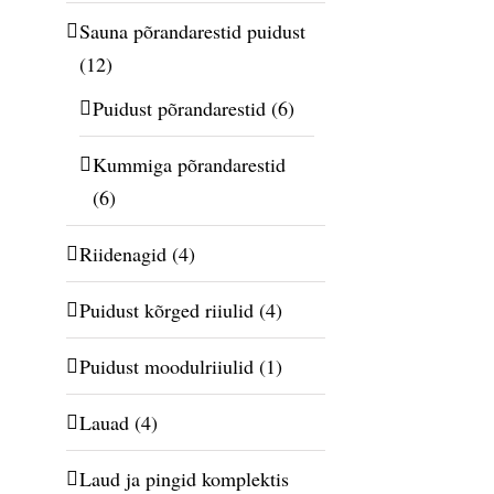
Sauna põrandarestid puidust
(12)
Puidust põrandarestid
(6)
Kummiga põrandarestid
(6)
Riidenagid
(4)
Puidust kõrged riiulid
(4)
Puidust moodulriiulid
(1)
Lauad
(4)
Laud ja pingid komplektis