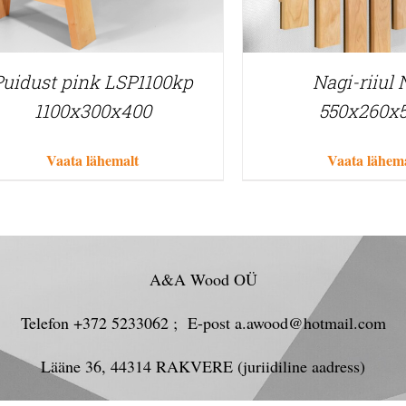
Puidust pink LSP1100kp
Nagi-riiul
1100x300x400
550x260x
Vaata lähemalt
Vaata lähem
A&A Wood OÜ
Telefon +372 5233062 ; E-post a.awood@hotmail.com
Lääne 36, 44314 RAKVERE (juriidiline aadress)