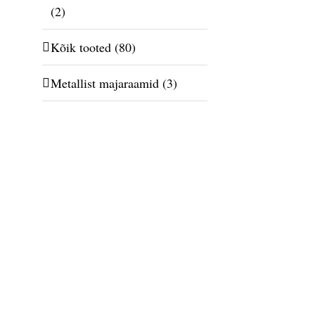
(2)
Kõik tooted
(80)
Metallist majaraamid
(3)