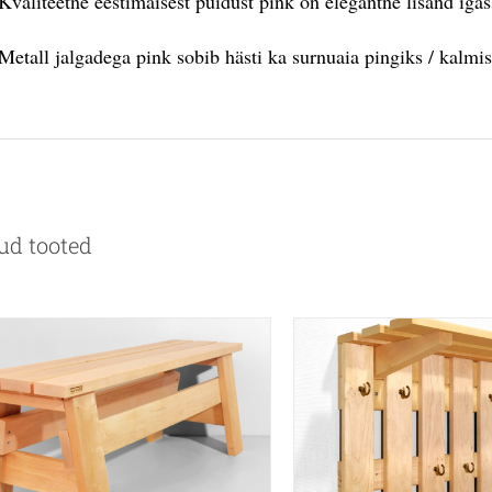
Kvaliteetne eestimaisest puidust pink on elegantne lisand igass
Metall jalgadega pink sobib hästi ka surnuaia pingiks / kalmis
ud tooted