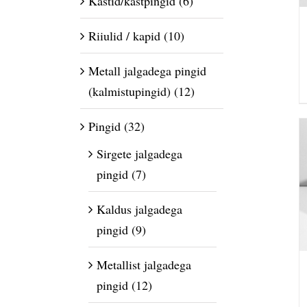
Kastid/kastpingid
(6)
Riiulid / kapid
(10)
Metall jalgadega pingid
(kalmistupingid)
(12)
Pingid
(32)
Sirgete jalgadega
pingid
(7)
Kaldus jalgadega
pingid
(9)
Metallist jalgadega
pingid
(12)