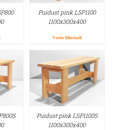
SP800
Puidust pink LSP1100
00
1100x300x400
t
Vaata lähemalt
SP800S
Puidust pink LSP1100S
00
1100x300x400