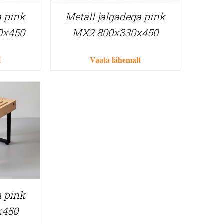
a pink
Metall jalgadega pink
0x450
MX2 800x330x450
t
Vaata lähemalt
a pink
x450