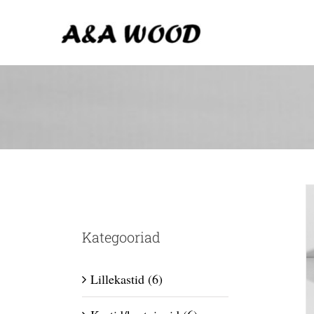
Skip
to
content
Kategooriad
Lillekastid
(6)