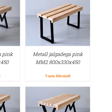
a pink
Metall jalgadega pink
x450
MM2 800x330x450
t
Vaata lähemalt