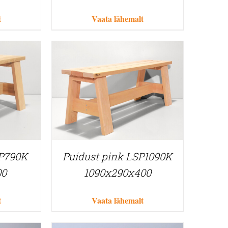
t
Vaata lähemalt
SP790K
Puidust pink LSP1090K
00
1090x290x400
t
Vaata lähemalt