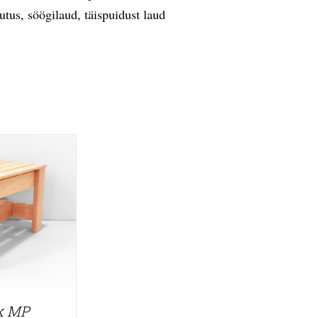
utus
,
söögilaud
,
täispuidust laud
k MP