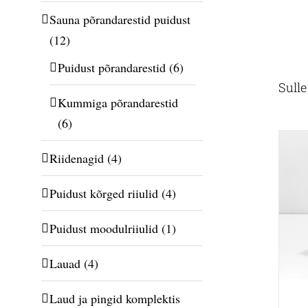
Sauna põrandarestid puidust
(12)
Puidust põrandarestid
(6)
Sull
Kummiga põrandarestid
(6)
Riidenagid
(4)
Puidust kõrged riiulid
(4)
Puidust moodulriiulid
(1)
Lauad
(4)
Laud ja pingid komplektis