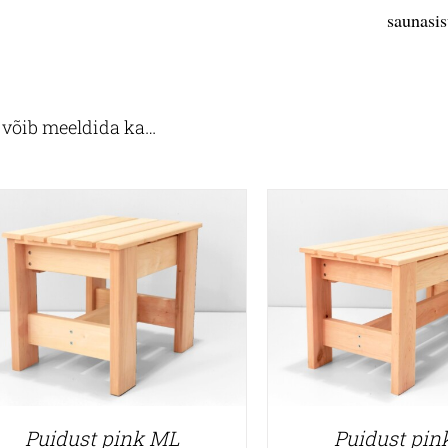
saunasis
e võib meeldida ka…
Puidust pink ML
Puidust pin