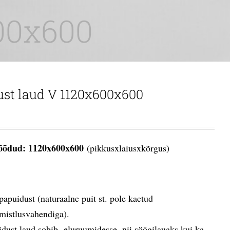
600x600
ust laud V 1120x600x600
õdud: 1120x600x600
(pikkusxlaiusxkõrgus)
papuidust (naturaalne puit st. pole kaetud
imistlusvahendiga).
idust laud sobib eluruumidesse, nii söögilauaks kui ka