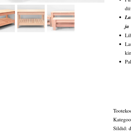
di
La
j
Lih
La
ki
Pa
Tooteko
Kategoo
Sildid:
d