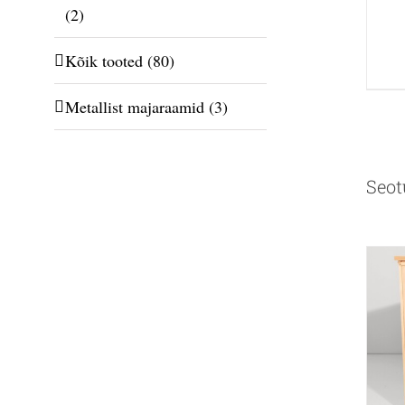
(2)
Kõik tooted
(80)
Metallist majaraamid
(3)
Seot