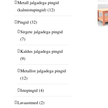
Metall jalgadega pingid
(kalmistupingid)
(12)
Pingid
(32)
Sirgete jalgadega pingid
(7)
Kaldus jalgadega pingid
(9)
Metallist jalgadega pingid
(12)
Istepingid
(4)
Lavaastmed
(2)