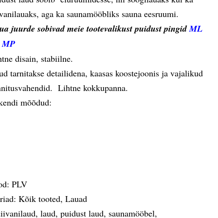
ivanilauaks, aga ka saunamööbliks sauna eesruumi.
ua juurde sobivad meie tootevalikust puidust pingid
ML
a
MP
tne disain, stabiilne.
ud tarnitakse detailidena, kaasas koostejoonis ja vajalikud
nnitusvahendid. Lihtne kokkupanna.
kendi mõõdud:
od:
PLV
riad:
Kõik tooted
,
Lauad
iivanilaud
,
laud
,
puidust laud
,
saunamööbel
,