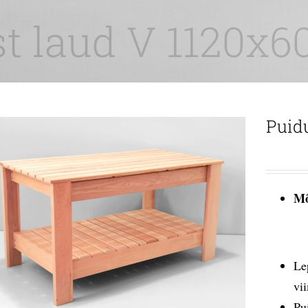
t laud V 1120x
Puid
Mõ
Le
vi
Pu