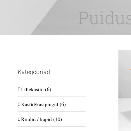
Skip
Puidus
to
content
Kategooriad
Lillekastid
(6)
Kastid/kastpingid
(6)
Riiulid / kapid
(10)