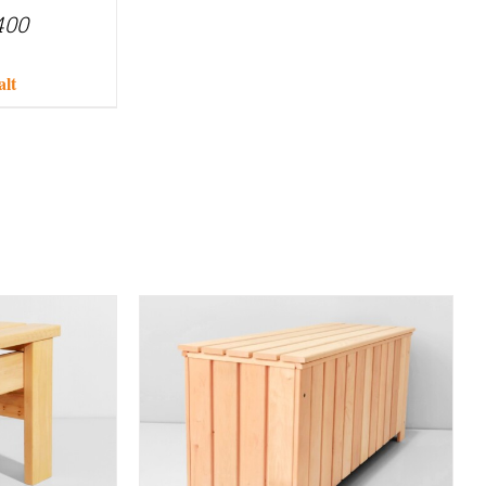
400
alt