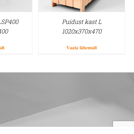
LSP400
Puidust kast L
400
1020x370x470
alt
Vaata lähemalt