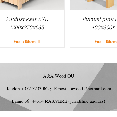
Puidust kast XXL
Puidust pink 
1200x370x635
400x300x
Vaata lähemalt
Vaata lähem
A&A Wood OÜ
Telefon +372 5233062 ; E-post a.awood@hotmail.com
Lääne 36, 44314 RAKVERE (juriidiline aadress)