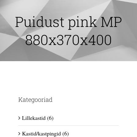
Skip
to
Puidust pink MP
content
880x370x400
Kategooriad
Lillekastid
(6)
Kastid/kastpingid
(6)