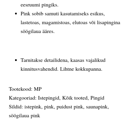
eesruumi pingiks.
Pink sobib samuti kasutamiseks esikus,
lastetoas, magamistoas, elutoas või lisapingina
söögilaua ääres.
Tarnitakse detailidena, kaasas vajalikud
kinnitusvahendid. Lihtne kokkupanna.
Tootekood:
MP
Kategooriad:
Istepingid
,
Kõik tooted
,
Pingid
Sildid:
istepink
,
pink
,
puidust pink
,
saunapink
,
söögilaua pink