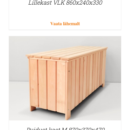
Lillekast VLK 860x240x330
Vaata lähemalt
Puidust kast M 870x370x470