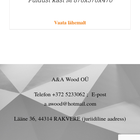
Vaata lähemalt
A&A Wood OÜ
Telefon +372 5233062 ; E-post
a.awood@hotmail.com
Lääne 36, 44314 RAKVERE (juriidiline aadress)