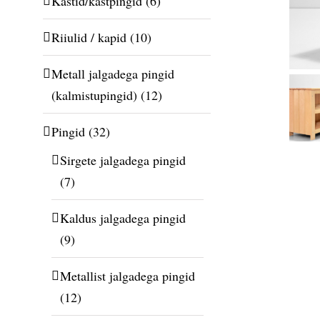
Kastid/kastpingid
(6)
Riiulid / kapid
(10)
Metall jalgadega pingid
(kalmistupingid)
(12)
Pingid
(32)
Sirgete jalgadega pingid
(7)
Kaldus jalgadega pingid
(9)
Metallist jalgadega pingid
(12)