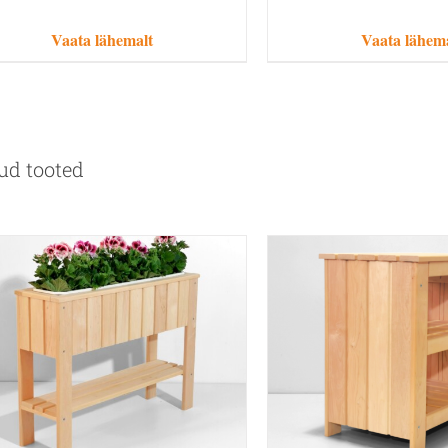
Vaata lähemalt
Vaata lähem
ud tooted