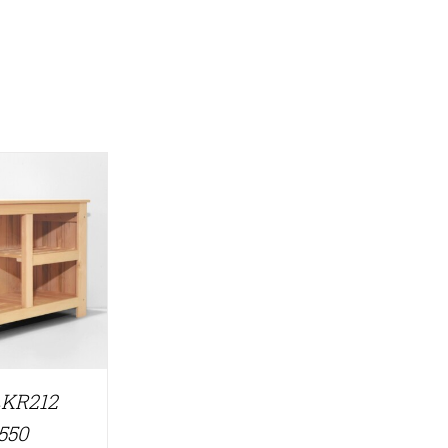
 LKR212
550