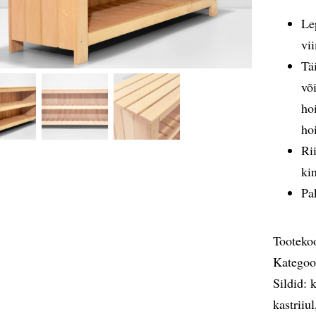
Le
vi
Tä
võ
ho
ho
Ri
ki
Pa
Tooteko
Kategoo
Sildid:
k
kastriiul