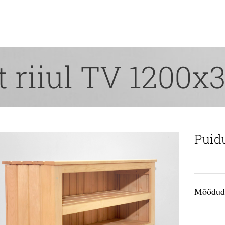
t riiul TV 1200x
Puid
Mõõdud: