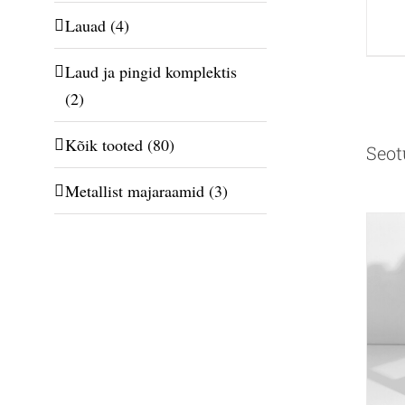
Lauad
(4)
Laud ja pingid komplektis
(2)
Kõik tooted
(80)
Seot
Metallist majaraamid
(3)