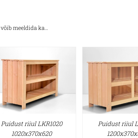
e võib meeldida ka…
Puidust riiul LKR1020
Puidust riiul
1020x370x620
1200x370x