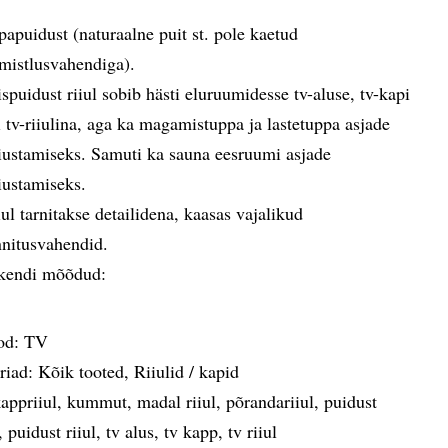
papuidust (naturaalne puit st. pole kaetud
imistlusvahendiga).
ispuidust riiul sobib hästi eluruumidesse tv-aluse, tv-kapi
i tv-riiulina, aga ka magamistuppa ja lastetuppa asjade
iustamiseks. Samuti ka sauna eesruumi asjade
iustamiseks.
iul tarnitakse detailidena, kaasas vajalikud
nnitusvahendid.
kendi mõõdud:
od:
TV
riad:
Kõik tooted
,
Riiulid / kapid
appriiul
,
kummut
,
madal riiul
,
põrandariiul
,
puidust
,
puidust riiul
,
tv alus
,
tv kapp
,
tv riiul