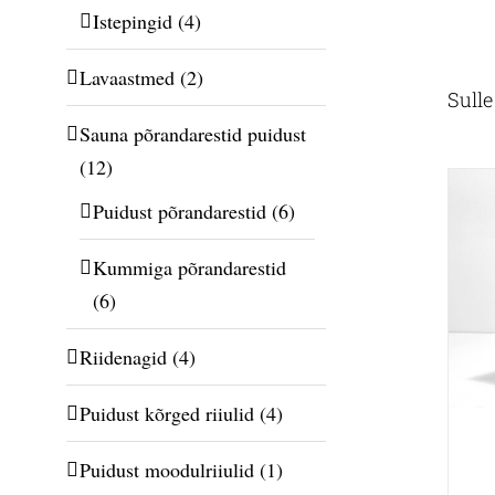
Istepingid
(4)
Lavaastmed
(2)
Sull
Sauna põrandarestid puidust
(12)
Puidust põrandarestid
(6)
Kummiga põrandarestid
(6)
Riidenagid
(4)
Puidust kõrged riiulid
(4)
Puidust moodulriiulid
(1)