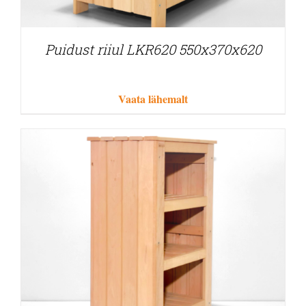
Puidust riiul LKR620 550x370x620
Vaata lähemalt