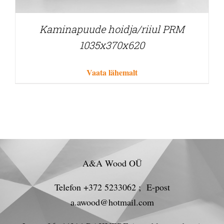
Kaminapuude hoidja/riiul PRM
1035x370x620
Vaata lähemalt
A&A Wood OÜ
Telefon +372 5233062 ; E-post
a.awood@hotmail.com