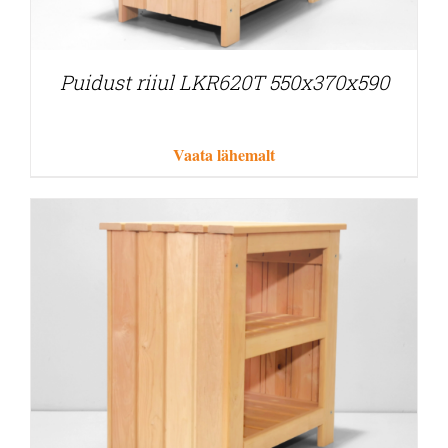
Puidust riiul LKR620T 550x370x590
Vaata lähemalt