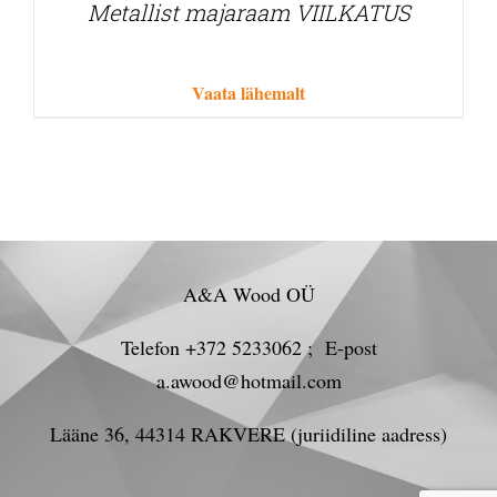
Metallist majaraam VIILKATUS
Vaata lähemalt
A&A Wood OÜ
Telefon +372 5233062 ; E-post
a.awood@hotmail.com
Lääne 36, 44314 RAKVERE (juriidiline aadress)