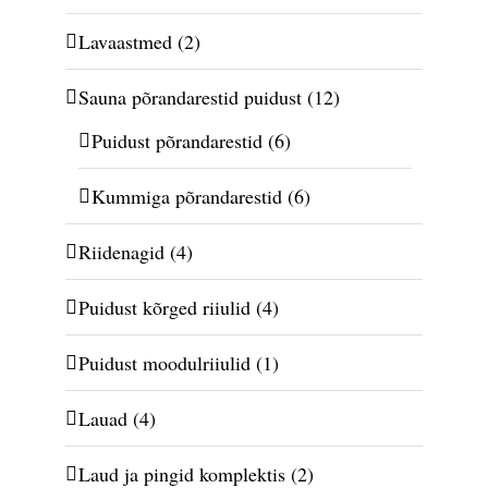
Lavaastmed
(2)
Sauna põrandarestid puidust
(12)
Puidust põrandarestid
(6)
Kummiga põrandarestid
(6)
Riidenagid
(4)
Puidust kõrged riiulid
(4)
Puidust moodulriiulid
(1)
Lauad
(4)
Laud ja pingid komplektis
(2)