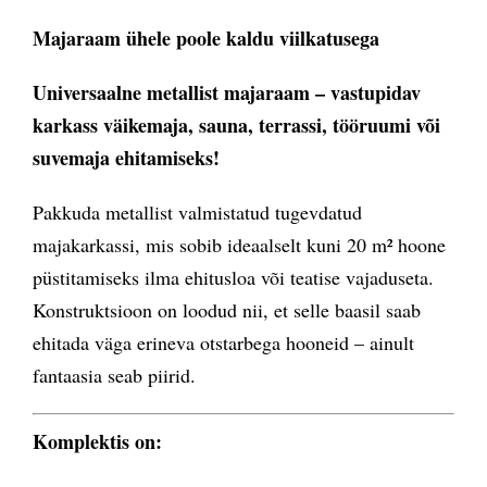
Majaraam ühele poole kaldu viilkatusega
U
niversaalne metallist majaraam
– vastupidav
karkass väikemaja, sauna, terrassi, tööruumi v
õ
i
suvemaja ehitamiseks!
Pakkuda metallist valmistatud tugevdatud
majakarkassi, mis sobib ideaalselt kuni 20 m² hoone
püstitamiseks ilma ehitusloa või teatise vajaduseta.
Konstruktsioon on loodud nii, et selle baasil saab
ehitada väga erineva otstarbega hooneid – ainult
fantaasia seab piirid.
Komplektis on: