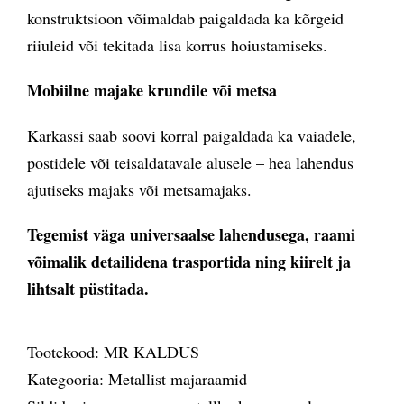
konstruktsioon võimaldab paigaldada ka kõrgeid
riiuleid või tekitada lisa korrus hoiustamiseks.
Mobiilne majake krundile v
õ
i metsa
Karkassi saab soovi korral paigaldada ka vaiadele,
postidele või teisaldatavale alusele – hea lahendus
ajutiseks majaks või metsamajaks.
Tegemist v
äga universaalse lahendusega, raami
v
õ
imalik detailidena trasportida ning kiirelt ja
lihtsalt pü
stitada.
Tootekood:
MR KALDUS
Kategooria:
Metallist majaraamid