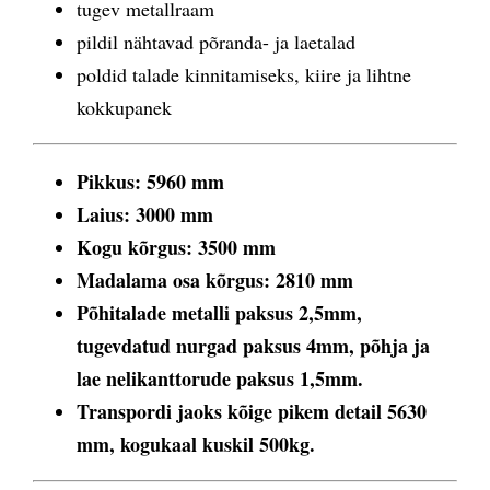
tugev metallraam
pildil nähtavad põranda- ja laetalad
poldid talade kinnitamiseks, kiire ja lihtne
kokkupanek
Pikkus: 5960 mm
Laius: 3000 mm
Kogu k
õ
rgus: 3500 mm
Madalama osa k
õ
rgus: 2810 mm
P
õ
hitalade metalli paksus 2,5mm,
tugevdatud nurgad paksus 4mm, p
õ
hja ja
lae nelikanttorude paksus 1,5mm.
Transpordi jaoks k
õ
ige pikem detail 5630
mm, kogukaal kuskil 500kg.