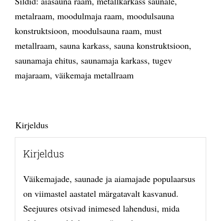
Sildid:
aiasauna raam
,
metallkarkass saunale
,
metalraam
,
moodulmaja raam
,
moodulsauna
konstruktsioon
,
moodulsauna raam
,
must
metallraam
,
sauna karkass
,
sauna konstruktsioon
,
saunamaja ehitus
,
saunamaja karkass
,
tugev
majaraam
,
väikemaja metallraam
Kirjeldus
Kirjeldus
Väikemajade, saunade ja aiamajade populaarsus
on viimastel aastatel märgatavalt kasvanud.
Seejuures otsivad inimesed lahendusi, mida