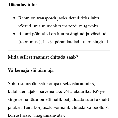
Tä
iendav info:
Raam on transpordi jaoks detailideks lahti
võetud, mis muudab transpordi mugavaks.
Raami põhitalad on kuumtsingitud ja värvitud
(toon must), lae ja põrandatalad kuumtsingitud.
Mida sellest raamist ehitada saab?
Väikemaja v
õ
i aiamaja
Sobib suurepäraselt kompaktseks eluruumiks,
külalistemajaks, suvemajaks või aiakuuriks. Kõrge
sirge seina tõttu on võimalik paigaldada suuri aknaid
ja uksi. Tänu kõrgusele võimalik ehitada ka poolteist
korrust sisse (magamislavats).