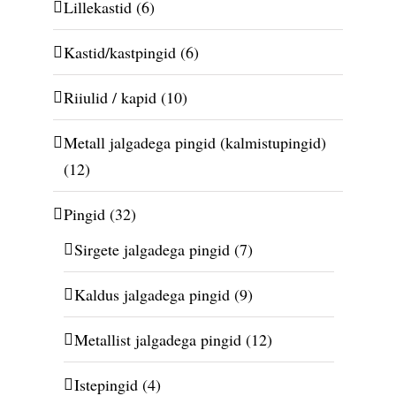
Lillekastid
(6)
Kastid/kastpingid
(6)
Riiulid / kapid
(10)
Metall jalgadega pingid (kalmistupingid)
(12)
Pingid
(32)
Sirgete jalgadega pingid
(7)
Kaldus jalgadega pingid
(9)
Metallist jalgadega pingid
(12)
Istepingid
(4)