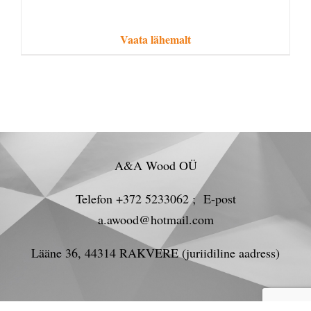
Vaata lähemalt
A&A Wood OÜ
Telefon +372 5233062 ; E-post
a.awood@hotmail.com
Lääne 36, 44314 RAKVERE (juriidiline aadress)