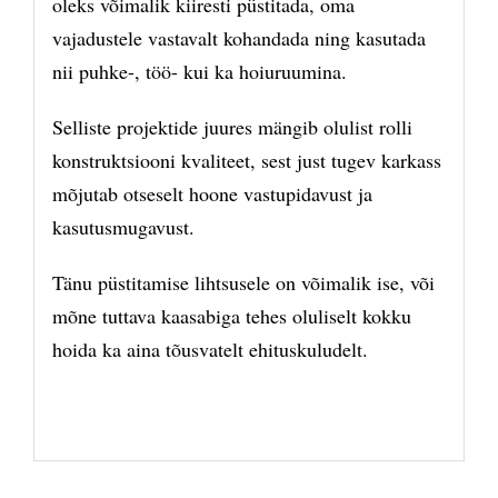
oleks võimalik kiiresti püstitada, oma
vajadustele vastavalt kohandada ning kasutada
nii puhke-, töö- kui ka hoiuruumina.
Selliste projektide juures mängib olulist rolli
konstruktsiooni kvaliteet, sest just tugev karkass
mõjutab otseselt hoone vastupidavust ja
kasutusmugavust.
Tänu püstitamise lihtsusele on võimalik ise, või
mõne tuttava kaasabiga tehes oluliselt kokku
hoida ka aina tõusvatelt ehituskuludelt.