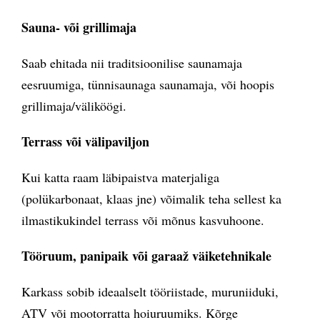
Sauna- v
õ
i grillimaja
Saab ehitada nii traditsioonilise saunamaja
eesruumiga, tünnisaunaga saunamaja, või hoopis
grillimaja/väliköögi.
Terrass v
õ
i välipaviljon
Kui katta raam läbipaistva materjaliga
(polükarbonaat, klaas jne) võimalik teha sellest ka
ilmastikukindel terrass või mõnus kasvuhoone.
Tööruum, panipaik v
õ
i garaa
ž väiketehnikale
Karkass sobib ideaalselt tööriistade, muruniiduki,
ATV või mootorratta hoiuruumiks. Kõrge