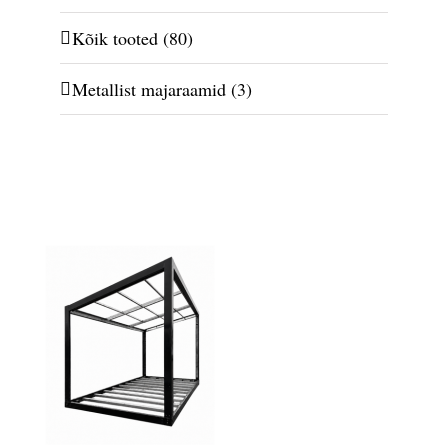
Kõik tooted
(80)
Metallist majaraamid
(3)