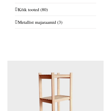
Kõik tooted
(80)
Metallist majaraamid
(3)