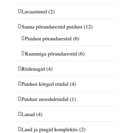
Lavaastmed
(2)
Sauna põrandarestid puidust
(12)
Puidust põrandarestid
(6)
Kummiga põrandarestid
(6)
Riidenagid
(4)
Puidust kõrged riiulid
(4)
Puidust moodulriiulid
(1)
Lauad
(4)
Laud ja pingid komplektis
(2)