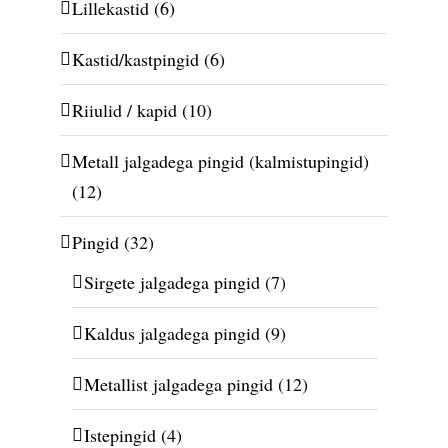
Lillekastid
(6)
Kastid/kastpingid
(6)
Riiulid / kapid
(10)
Metall jalgadega pingid (kalmistupingid)
(12)
Pingid
(32)
Sirgete jalgadega pingid
(7)
Kaldus jalgadega pingid
(9)
Metallist jalgadega pingid
(12)
Istepingid
(4)