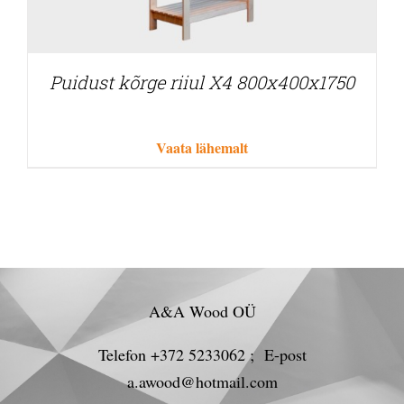
Puidust kõrge riiul X4 800x400x1750
Vaata lähemalt
A&A Wood OÜ
Telefon +372 5233062 ; E-post
a.awood@hotmail.com