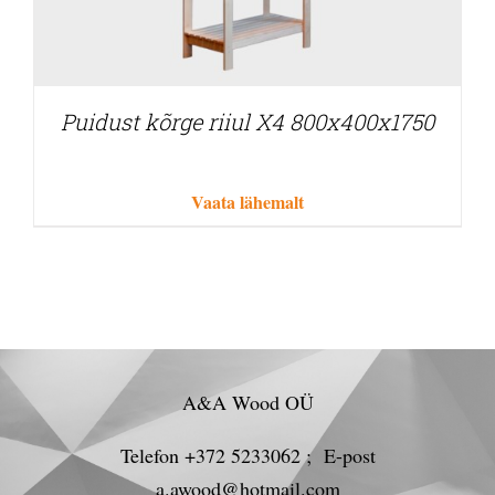
Puidust kõrge riiul X4 800x400x1750
Vaata lähemalt
A&A Wood OÜ
Telefon +372 5233062 ; E-post
a.awood@hotmail.com