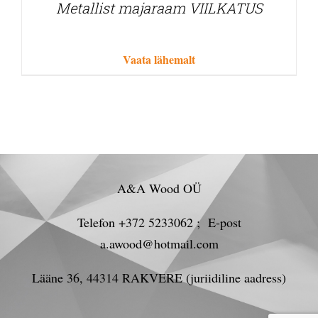
Metallist majaraam VIILKATUS
Vaata lähemalt
A&A Wood OÜ
Telefon +372 5233062 ; E-post
a.awood@hotmail.com
Lääne 36, 44314 RAKVERE (juriidiline aadress)