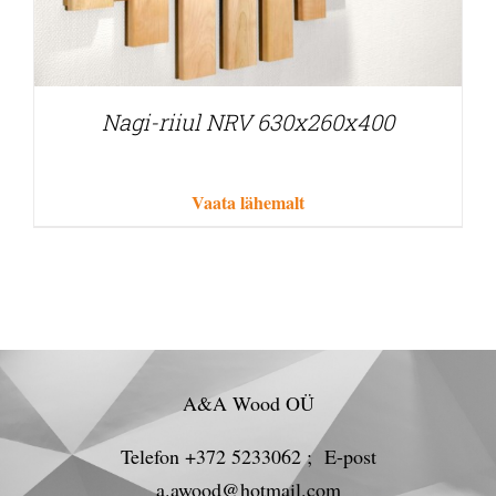
Nagi-riiul NRV 630x260x400
Vaata lähemalt
A&A Wood OÜ
Telefon +372 5233062 ; E-post
a.awood@hotmail.com