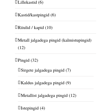
Lillekastid
(6)
Kastid/kastpingid
(6)
Riiulid / kapid
(10)
Metall jalgadega pingid (kalmistupingid)
(12)
Pingid
(32)
Sirgete jalgadega pingid
(7)
Kaldus jalgadega pingid
(9)
Metallist jalgadega pingid
(12)
Istepingid
(4)