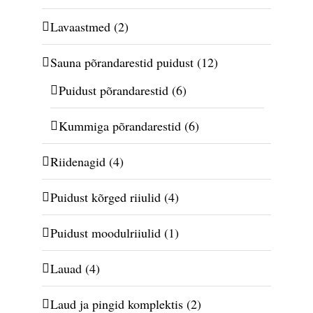
Lavaastmed
(2)
Sauna põrandarestid puidust
(12)
Puidust põrandarestid
(6)
Kummiga põrandarestid
(6)
Riidenagid
(4)
Puidust kõrged riiulid
(4)
Puidust moodulriiulid
(1)
Lauad
(4)
Laud ja pingid komplektis
(2)