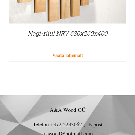
Nagi-riiul NRV 630x260x400
Vaata lähemalt
A&A Wood OÜ
Telefon +372 5233062 ; E-post
a.awood@hotmail.com