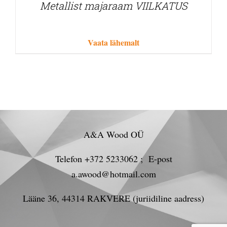
Metallist majaraam VIILKATUS
Vaata lähemalt
A&A Wood OÜ
Telefon +372 5233062 ; E-post
a.awood@hotmail.com
Lääne 36, 44314 RAKVERE (juriidiline aadress)