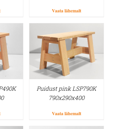
t
Vaata lähemalt
SP490K
Puidust pink LSP790K
00
790x290x400
t
Vaata lähemalt