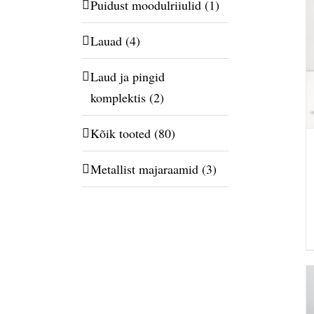
Puidust moodulriiulid
(1)
Lauad
(4)
Laud ja pingid
komplektis
(2)
Kõik tooted
(80)
Metallist majaraamid
(3)