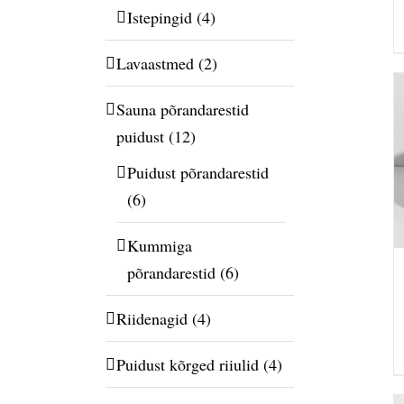
Istepingid
(4)
Lavaastmed
(2)
Sauna põrandarestid
puidust
(12)
Puidust põrandarestid
(6)
Kummiga
põrandarestid
(6)
Riidenagid
(4)
Puidust kõrged riiulid
(4)