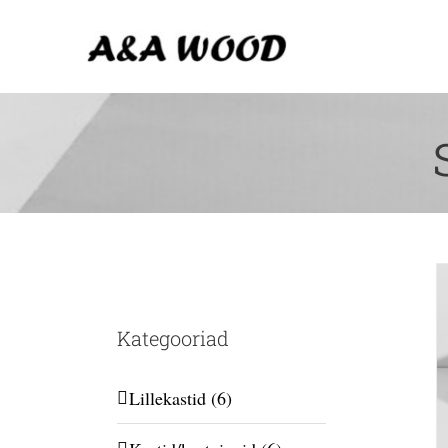
Skip
to
content
Kategooriad
Lillekastid
(6)