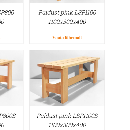
SP800
Puidust pink LSP1100
00
1100x300x400
t
Vaata lähemalt
SP800S
Puidust pink LSP1100S
00
1100x300x400