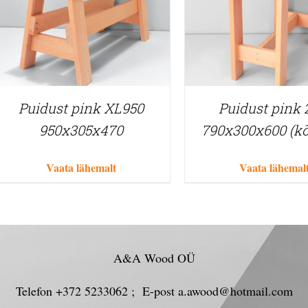
Puidust pink XL950
Puidust pink
950x305x470
790x300x600 (k
Vaata lähemalt
Vaata lähemal
A&A Wood OÜ
Telefon +372 5233062 ; E-post a.awood@hotmail.com