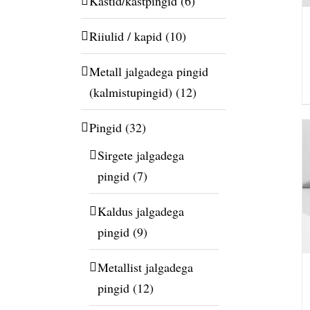
Kastid/kastpingid
(6)
Riiulid / kapid
(10)
Metall jalgadega pingid
(kalmistupingid)
(12)
Pingid
(32)
Sirgete jalgadega
pingid
(7)
Kaldus jalgadega
pingid
(9)
Metallist jalgadega
pingid
(12)