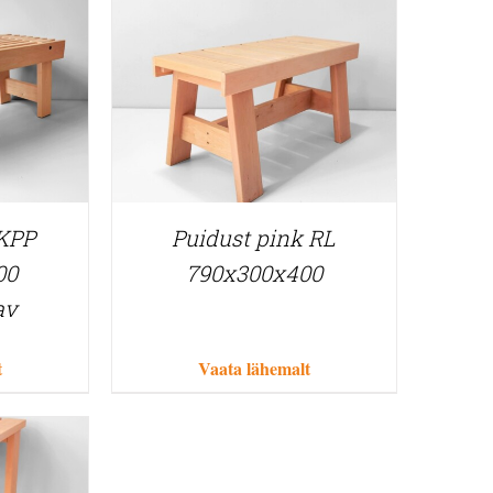
 KPP
Puidust pink RL
00
790x300x400
av
t
Vaata lähemalt