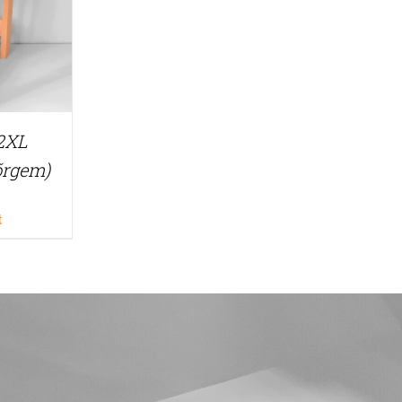
 2XL
õrgem)
t