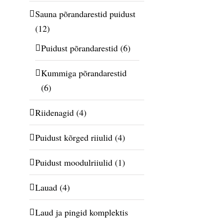
Sauna põrandarestid puidust
(12)
Puidust põrandarestid
(6)
Kummiga põrandarestid
(6)
Riidenagid
(4)
Puidust kõrged riiulid
(4)
Puidust moodulriiulid
(1)
Lauad
(4)
Laud ja pingid komplektis