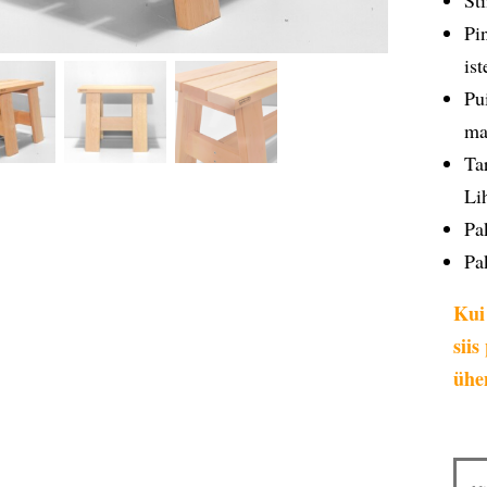
St
Pi
is
Pu
ma
Ta
Li
Pa
Pa
Kui
sii
ühe