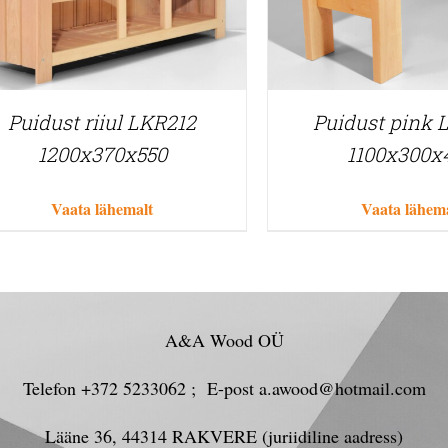
Puidust riiul LKR212
Puidust pink 
1200x370x550
1100x300x
Vaata lähemalt
Vaata lähem
A&A Wood OÜ
Telefon +372 5233062 ; E-post a.awood@hotmail.com
Lääne 36, 44314 RAKVERE (juriidiline aadress)