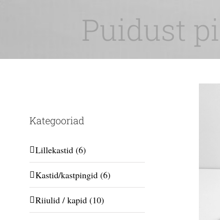
Skip
Puidust 
to
content
Kategooriad
Lillekastid
(6)
Kastid/kastpingid
(6)
Riiulid / kapid
(10)