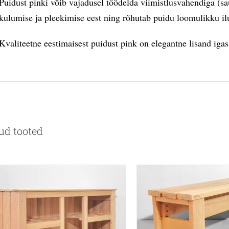
Puidust pinki võib vajadusel töödelda viimistlusvahendiga (sau
kulumise ja pleekimise eest ning rõhutab puidu loomulikku il
Kvaliteetne eestimaisest puidust pink on elegantne lisand igas
ud tooted