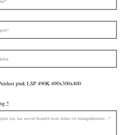
Puidust pink LSP 490K 490x300x400
ing
*