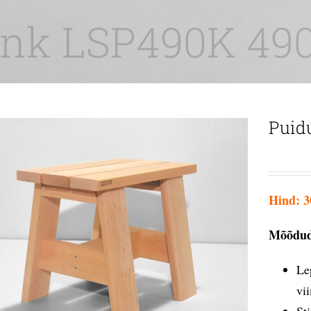
pink LSP490K 49
Puid
Hind: 3
Mõõdud
Le
vi