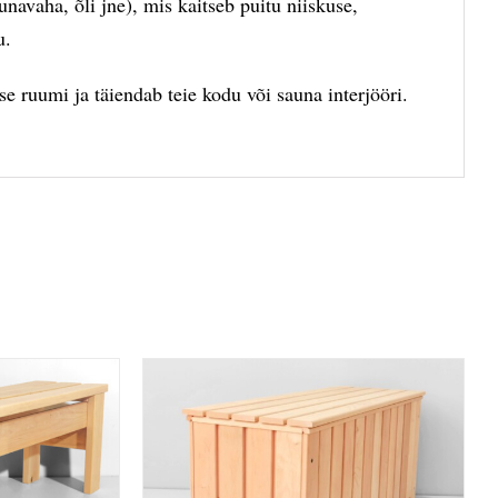
navaha, õli jne), mis kaitseb puitu niiskuse,
u.
se ruumi ja täiendab teie kodu või sauna interjööri.