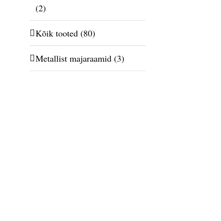
(2)
Kõik tooted
(80)
Metallist majaraamid
(3)