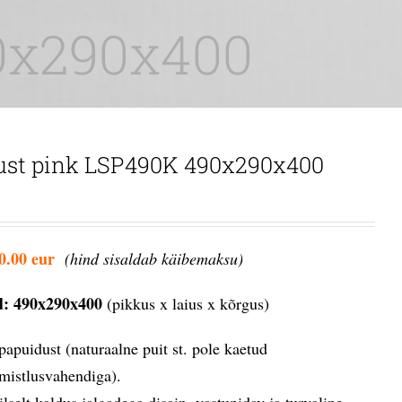
0x290x400
ust pink LSP490K 490x290x400
0.00 eur
(hind sisaldab käibemaksu)
: 490x290x400
(pikkus x laius x kõrgus)
papuidust (naturaalne puit st. pole kaetud
imistlusvahendiga).