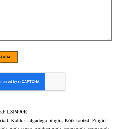
SAADA
od:
LSP490K
riad:
Kaldus jalgadega pingid
,
Kõik tooted
,
Pingid
pink
,
pink sauna
,
puidust pink
,
saunapink
,
saunapink