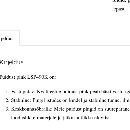
lepast
rjeldus
Kirjeldus
Puidust pink LSP490K on:
Vastupidav: Kvaliteetne puidust pink peab hästi vastu ig
Stabiilne: Pingil istudes on kindel ja stabiilne tunne, i
Keskkonnasõbralik: Meie puidust pingid on suurepärane 
looduslikke materjale ja jätkusuutlikku eluviisi.