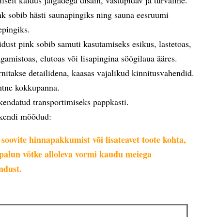
iilselt kaldus jalgadega disain, vastupidav ja turvaline.
nk sobib hästi saunapingiks ning sauna eesruumi
tepingiks.
idust pink sobib samuti kasutamiseks esikus, lastetoas,
gamistoas, elutoas või lisapingina söögilaua ääres.
rnitakse detailidena, kaasas vajalikud kinnitusvahendid.
htne kokkupanna.
kendatud transportimiseks pappkasti.
kendi mõõdud:
 soovite hinnapakkumist või lisateavet toote kohta,
s palun võtke alloleva vormi kaudu meiega
ndust.