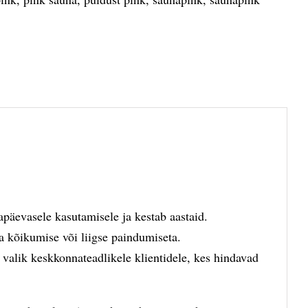
apäevasele kasutamisele ja kestab aastaid.
lma kõikumise või liigse paindumiseta.
valik keskkonnateadlikele klientidele, kes hindavad