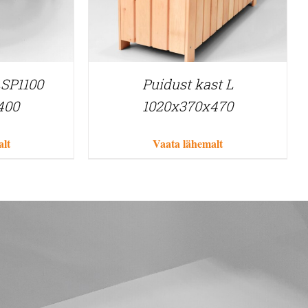
LSP1100
Puidust kast L
400
1020x370x470
alt
Vaata lähemalt