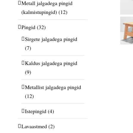
Metall jalgadega pingid
(kalmistupingid)
(12)
Pingid
(32)
Sirgete jalgadega pingid
(7)
Kaldus jalgadega pingid
(9)
Metallist jalgadega pingid
(12)
Istepingid
(4)
Lavaastmed
(2)