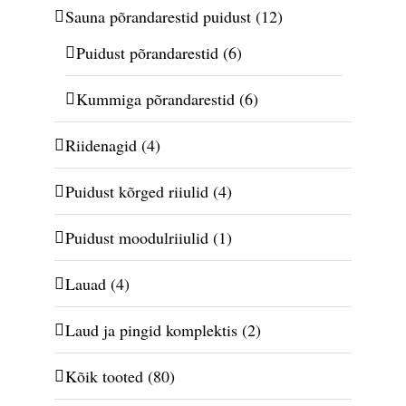
Sauna põrandarestid puidust
(12)
Puidust põrandarestid
(6)
Kummiga põrandarestid
(6)
Riidenagid
(4)
Puidust kõrged riiulid
(4)
Puidust moodulriiulid
(1)
Lauad
(4)
Laud ja pingid komplektis
(2)
Kõik tooted
(80)