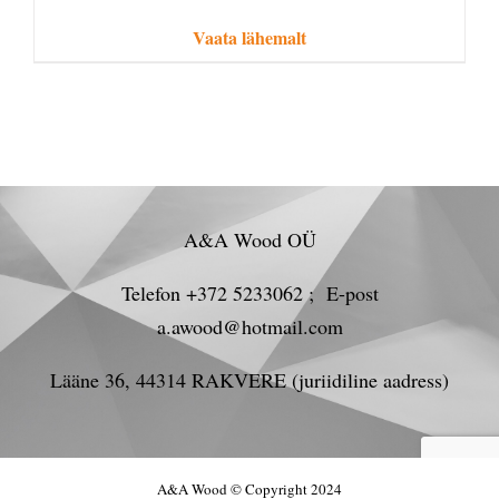
Vaata lähemalt
A&A Wood OÜ
Telefon +372 5233062 ; E-post
a.awood@hotmail.com
Lääne 36, 44314 RAKVERE (juriidiline aadress)
A&A Wood © Copyright 2024