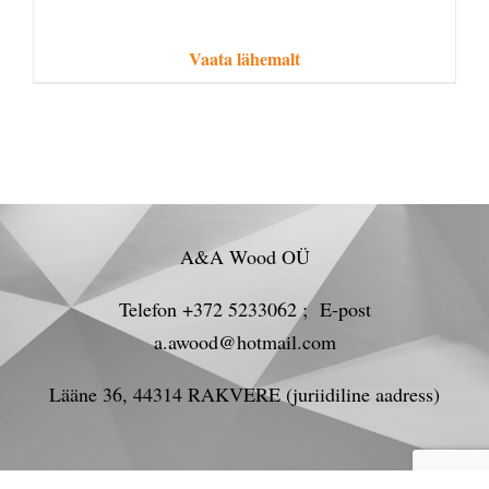
Vaata lähemalt
A&A Wood OÜ
Telefon +372 5233062 ; E-post
a.awood@hotmail.com
Lääne 36, 44314 RAKVERE (juriidiline aadress)