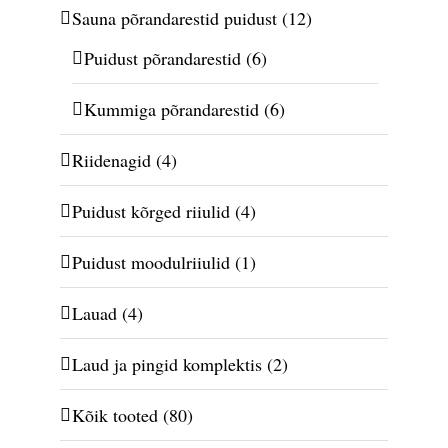
Sauna põrandarestid puidust
(12)
Puidust põrandarestid
(6)
Kummiga põrandarestid
(6)
Riidenagid
(4)
Puidust kõrged riiulid
(4)
Puidust moodulriiulid
(1)
Lauad
(4)
Laud ja pingid komplektis
(2)
Kõik tooted
(80)