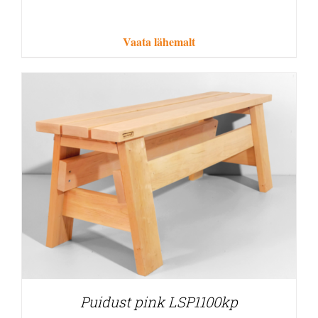
Vaata lähemalt
Puidust pink LSP1100kp