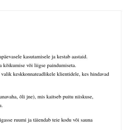
apäevasele kasutamisele ja kestab aastaid.
lma kõikumise või liigse paindumiseta.
valik keskkonnateadlikele klientidele, kes hindavad
navaha, õli jne), mis kaitseb puitu niiskuse,
u.
igasse ruumi ja täiendab teie kodu või sauna