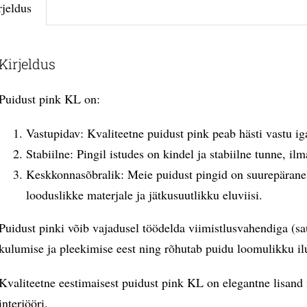
rjeldus
Kirjeldus
Puidust pink KL on:
Vastupidav: Kvaliteetne puidust pink peab hästi vastu ig
Stabiilne: Pingil istudes on kindel ja stabiilne tunne, i
Keskkonnasõbralik: Meie puidust pingid on suurepärane 
looduslikke materjale ja jätkusuutlikku eluviisi.
Puidust pinki võib vajadusel töödelda viimistlusvahendiga (sau
kulumise ja pleekimise eest ning rõhutab puidu loomulikku il
Kvaliteetne eestimaisest puidust pink KL on elegantne lisand 
interjööri.