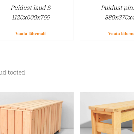
Puidust laud S
Puidust pin
1120x600x755
880x370x
Vaata lähemalt
Vaata lähem
ud tooted