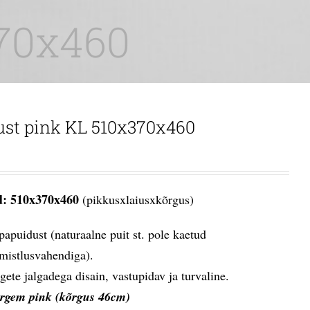
370x460
ust pink KL 510x370x460
: 510x370x460
(pikkusxlaiusxkõrgus)
papuidust (naturaalne puit st. pole kaetud
imistlusvahendiga).
rgete jalgadega disain, vastupidav ja turvaline.
rgem pink (kõrgus 46cm)