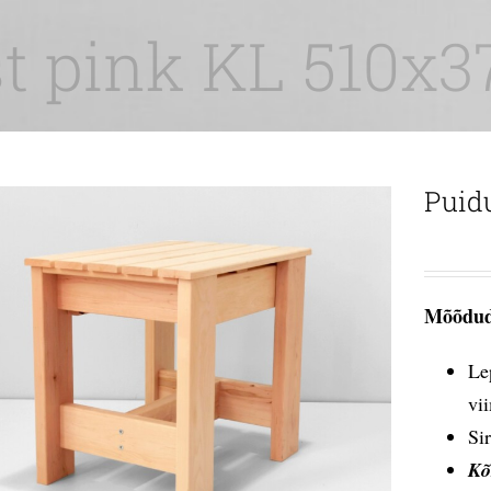
t pink KL 510x
Puid
Mõõdud
Le
vi
Si
Kõ