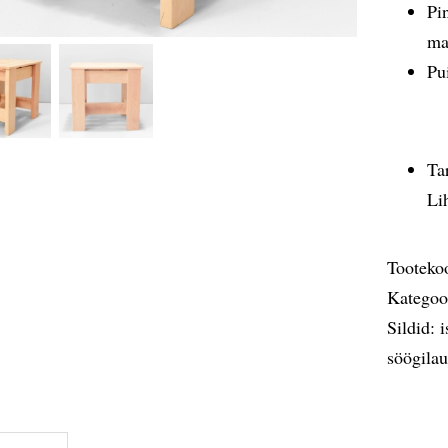
Pi
ma
Pu
Ta
Li
Tooteko
Kategoo
Sildid:
i
söögilau