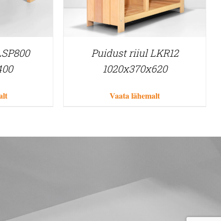
LSP800
Puidust riiul LKR12
400
1020x370x620
alt
Vaata lähemalt