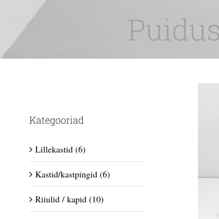
Skip
Puidus
to
content
Kategooriad
Lillekastid
(6)
Kastid/kastpingid
(6)
Riiulid / kapid
(10)