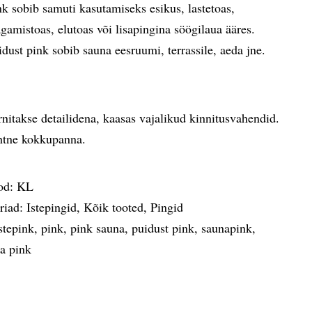
nk sobib samuti kasutamiseks esikus, lastetoas,
gamistoas, elutoas või lisapingina söögilaua ääres.
idust pink sobib sauna eesruumi, terrassile, aeda jne.
rnitakse detailidena, kaasas vajalikud kinnitusvahendid.
htne kokkupanna.
od:
KL
riad:
Istepingid
,
Kõik tooted
,
Pingid
stepink
,
pink
,
pink sauna
,
puidust pink
,
saunapink
,
a pink