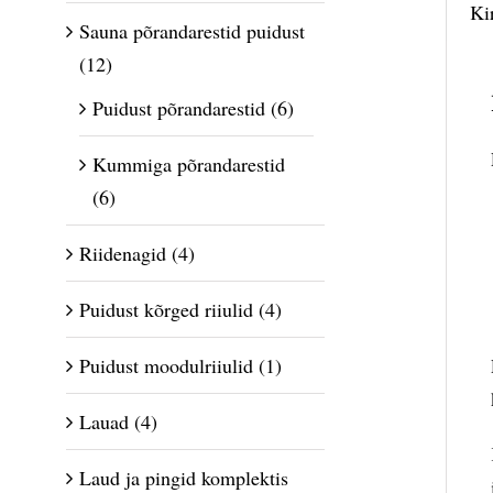
Ki
Sauna põrandarestid puidust
(12)
Puidust põrandarestid
(6)
Kummiga põrandarestid
(6)
Riidenagid
(4)
Puidust kõrged riiulid
(4)
Puidust moodulriiulid
(1)
Lauad
(4)
Laud ja pingid komplektis