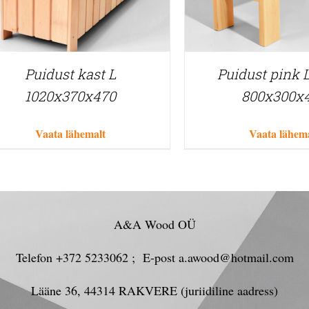
Puidust kast L
Puidust pink 
1020x370x470
800x300x
Vaata lähemalt
Vaata lähem
A&A Wood OÜ
Telefon +372 5233062 ; E-post a.awood@hotmail.com
Lääne 36, 44314 RAKVERE (juriidiline aadress)