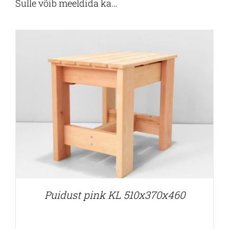
Sulle võib meeldida ka…
Puidust pink KL 510x370x460