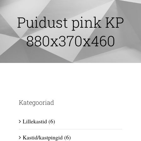
Skip
to
Puidust pink KP
content
880x370x460
Kategooriad
Lillekastid
(6)
Kastid/kastpingid
(6)