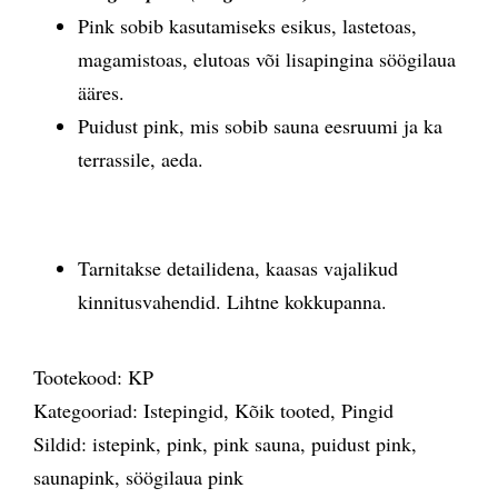
Pink sobib kasutamiseks esikus, lastetoas,
magamistoas, elutoas või lisapingina söögilaua
ääres.
Puidust pink, mis sobib sauna eesruumi ja ka
terrassile, aeda.
Tarnitakse detailidena, kaasas vajalikud
kinnitusvahendid. Lihtne kokkupanna.
Tootekood:
KP
Kategooriad:
Istepingid
,
Kõik tooted
,
Pingid
Sildid:
istepink
,
pink
,
pink sauna
,
puidust pink
,
saunapink
,
söögilaua pink