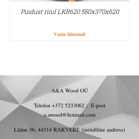
Puidust riiul LKR620 550x370x620
Vaata lähemalt
A&A Wood OÜ
Telefon +372 5233062 ; E-post
a.awood@hotmail.com
Lääne 36, 44314 RAKVERE (juriidiline aadress)