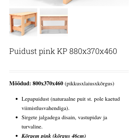
Puidust pink KP 880x370x460
Mõõdud: 800x370x460
(pikkusxlaiusxkõrgus)
Lepapuidust (naturaalne puit st. pole kaetud
viimistlusvahendiga).
Sirgete jalgadega disain, vastupidav ja
turvaline.
Kõrgem pink (kõrgus 46cm)