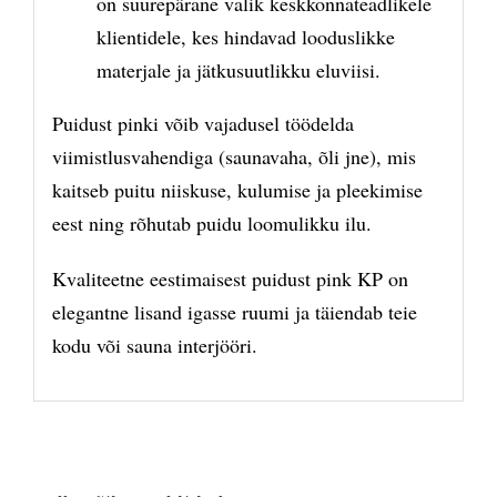
on suurepärane valik keskkonnateadlikele
klientidele, kes hindavad looduslikke
materjale ja jätkusuutlikku eluviisi.
Puidust pinki võib vajadusel töödelda
viimistlusvahendiga (saunavaha, õli jne), mis
kaitseb puitu niiskuse, kulumise ja pleekimise
eest ning rõhutab puidu loomulikku ilu.
Kvaliteetne eestimaisest puidust pink KP on
elegantne lisand igasse ruumi ja täiendab teie
kodu või sauna interjööri.