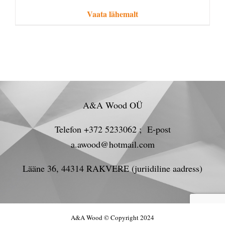
Vaata lähemalt
A&A Wood OÜ
Telefon +372 5233062 ; E-post
a.awood@hotmail.com
Lääne 36, 44314 RAKVERE (juriidiline aadress)
A&A Wood © Copyright 2024