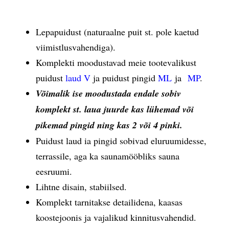
Lepapuidust (naturaalne puit st. pole kaetud
viimistlusvahendiga).
Komplekti moodustavad meie tootevalikust
puidust
laud V
ja puidust pingid
ML
ja
MP
.
Võimalik ise moodustada endale sobiv
komplekt st. laua juurde kas lühemad või
pikemad pingid ning kas 2 või 4 pinki.
Puidust laud ia pingid sobivad eluruumidesse,
terrassile, aga ka saunamööbliks sauna
eesruumi.
Lihtne disain, stabiilsed.
Komplekt tarnitakse detailidena, kaasas
koostejoonis ja vajalikud kinnitusvahendid.