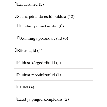
Lavaastmed
(2)
Sauna põrandarestid puidust
(12)
Puidust põrandarestid
(6)
Kummiga põrandarestid
(6)
Riidenagid
(4)
Puidust kõrged riiulid
(4)
Puidust moodulriiulid
(1)
Lauad
(4)
Laud ja pingid komplektis
(2)