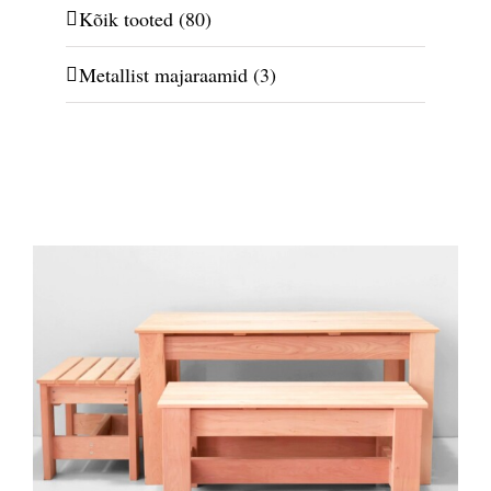
Kõik tooted
(80)
Metallist majaraamid
(3)